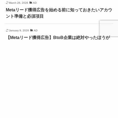
March 26, 2026
AD
Metaリード獲得広告を始める前に知っておきたいアカウ
ント準備と必須項目
January 9, 2026
AD
【Metaリード獲得広告】BtoB企業は絶対やったほうが
いい！Facebookビジネスユーザーへ効率良くリーチ
November 28, 2025
AD
リスティング広告とは？わかりやすく簡単に！始め方と
運用の基本
October 29, 2025
勉強会・セミナー
【開催レポート】勉強会を実施しました／株式会社アイ
クコーポレーション様
October 29, 2025
お客様の声