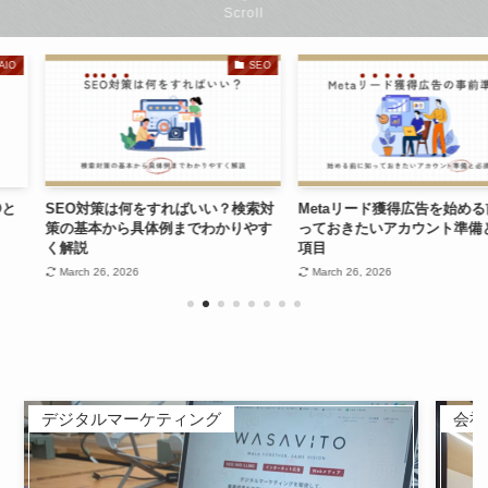
Scroll
SEO
AD
は何をすればいい？検索対
Metaリード獲得広告を始める前に知
【Met
から具体例までわかりやす
っておきたいアカウント準備と必須
絶対やっ
項目
ジネス
 2026
March 26, 2026
Januar
デジタルマーケティング
会社